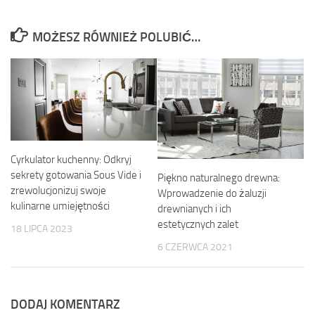
MOŻESZ RÓWNIEŻ POLUBIĆ…
Cyrkulator kuchenny: Odkryj
sekrety gotowania Sous Vide i
Piękno naturalnego drewna:
zrewolucjonizuj swoje
Wprowadzenie do żaluzji
kulinarne umiejętności
drewnianych i ich
estetycznych zalet
18 LIPCA 2023
6 CZERWCA 2021
DODAJ KOMENTARZ