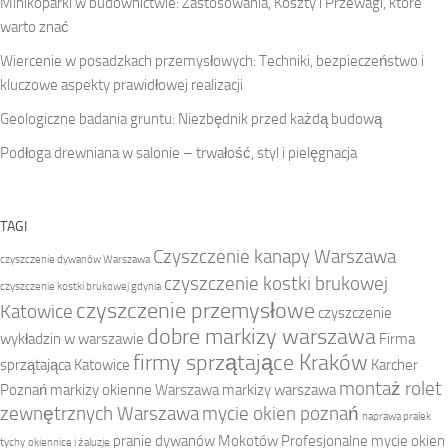
Minikoparki w budownictwie: Zastosowania, Koszty i Przewagi, które
warto znać
Wiercenie w posadzkach przemysłowych: Techniki, bezpieczeństwo i
kluczowe aspekty prawidłowej realizacji
Geologiczne badania gruntu: Niezbędnik przed każdą budową
Podłoga drewniana w salonie – trwałość, styl i pielęgnacja
TAGI
Czyszczenie kanapy Warszawa
czyszczenie dywanów Warszawa
czyszczenie kostki brukowej
czyszczenie kostki brukowej gdynia
czyszczenie przemysłowe
Katowice
czyszczenie
dobre markizy warszawa
wykładzin w warszawie
Firma
firmy sprzątające Kraków
sprzątająca Katowice
Karcher
montaż rolet
Poznań
markizy okienne Warszawa
markizy warszawa
zewnętrznych Warszawa
mycie okien poznań
naprawa pralek
pranie dywanów Mokotów
Profesjonalne mycie okien
tychy
okiennice i żaluzje