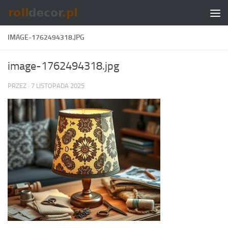
Skip to content
IMAGE-1762494318.JPG
image-1762494318.jpg
PRZEZ
·
7 LISTOPADA 2025