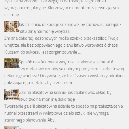
zyskuje na znaczeniu ze względu na rosnące zagrożenia i
wymagania regulacyjne. Kluczowym elementem zapewniającym
ochronę …
Jak zmieniać dekoracje sezonowe, by zachować porządek i
naturalną harmonię wnętrza
Zmiana dekoracji sezonowych może szybko przekształcić Twoje
wnętrze, ale bez odpowiedniego planu łatwo wprowadzić chaos.
Kluczem do sukcesu jest zorganizowanie …
Sposób na efektowne wnętrze – dekoracje z metalu!
Czy metalowe ozdoby są dobrym pomysłem na efektowną
dekorację wnętrza? Oczywiście, że tak! Czasem wystarczy odrobina
połyskującego metalu, aby przestrzeń …
Galeria plakatów na ścianie: jak zaplanować układ, by
stworzyć harmonijną dekorację
Tworzenie galerii plakatów na ścianie to sposób na przekształcenie
nudnej przestrzeni w wyjątkowe dzieło sztuki, ale wymaga
starannego planowania. Aby …