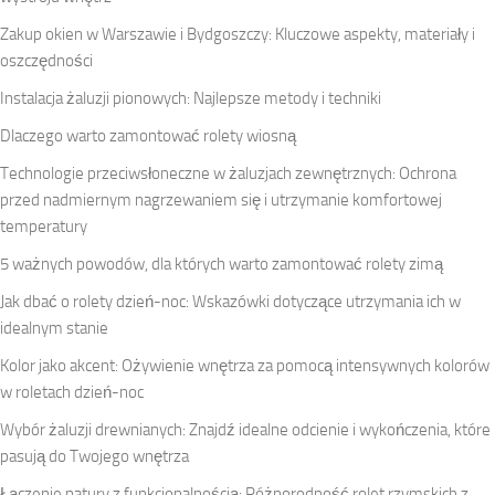
Zakup okien w Warszawie i Bydgoszczy: Kluczowe aspekty, materiały i
oszczędności
Instalacja żaluzji pionowych: Najlepsze metody i techniki
Dlaczego warto zamontować rolety wiosną
Technologie przeciwsłoneczne w żaluzjach zewnętrznych: Ochrona
przed nadmiernym nagrzewaniem się i utrzymanie komfortowej
temperatury
5 ważnych powodów, dla których warto zamontować rolety zimą
Jak dbać o rolety dzień-noc: Wskazówki dotyczące utrzymania ich w
idealnym stanie
Kolor jako akcent: Ożywienie wnętrza za pomocą intensywnych kolorów
w roletach dzień-noc
Wybór żaluzji drewnianych: Znajdź idealne odcienie i wykończenia, które
pasują do Twojego wnętrza
Łączenie natury z funkcjonalnością: Różnorodność rolet rzymskich z