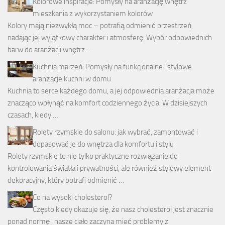
Kolorowe inspiracje: Pomysły na aranżację wnętrz
mieszkania z wykorzystaniem kolorów
Kolory mają niezwykłą moc – potrafią odmienić przestrzeń,
nadając jej wyjątkowy charakter i atmosferę. Wybór odpowiednich
barw do aranżacji wnętrz …
Kuchnia marzeń: Pomysły na funkcjonalne i stylowe
aranżacje kuchni w domu
Kuchnia to serce każdego domu, a jej odpowiednia aranżacja może
znacząco wpłynąć na komfort codziennego życia. W dzisiejszych
czasach, kiedy …
Rolety rzymskie do salonu: jak wybrać, zamontować i
dopasować je do wnętrza dla komfortu i stylu
Rolety rzymskie to nie tylko praktyczne rozwiązanie do
kontrolowania światła i prywatności, ale również stylowy element
dekoracyjny, który potrafi odmienić …
Co na wysoki cholesterol?
Często kiedy okazuje się, że nasz cholesterol jest znacznie
ponad normę i nasze ciało zaczyna mieć problemy z