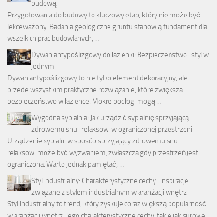
budową
Przygotowania do budowy to kluczowy etap, który nie może być
lekceważony. Badania geologiczne gruntu stanowią fundament dla
wszelkich prac budowlanych, …
Dywan antypoślizgowy do łazienki: Bezpieczeństwo i styl w
jednym
Dywan antypoślizgowy to nie tylko element dekoracyjny, ale
przede wszystkim praktyczne rozwiązanie, które zwiększa
bezpieczeństwo w łazience. Mokre podłogi mogą …
Wygodna sypialnia: Jak urządzić sypialnię sprzyjającą
zdrowemu snu i relaksowi w ograniczonej przestrzeni
Urządzenie sypialni w sposób sprzyjający zdrowemu snu i
relaksowi może być wyzwaniem, zwłaszcza gdy przestrzeń jest
ograniczona. Warto jednak pamiętać, …
Styl industrialny: Charakterystyczne cechy i inspiracje
związane z stylem industrialnym w aranżacji wnętrz
Styl industrialny to trend, który zyskuje coraz większą popularność
w aranżacji wnętrz. Jego charakterystyczne cechy, takie jak surowe