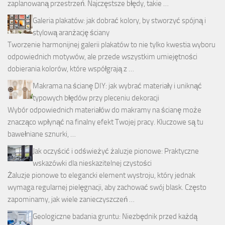
zaplanowaną przestrzeń. Najczęstsze błędy, takie …
Galeria plakatów: jak dobrać kolory, by stworzyć spójną i
stylową aranżację ściany
Tworzenie harmonijnej galerii plakatów to nie tylko kwestia wyboru
odpowiednich motywów, ale przede wszystkim umiejętności
dobierania kolorów, które współgrają z …
Makrama na ścianę DIY: jak wybrać materiały i uniknąć
typowych błędów przy pleceniu dekoracji
Wybór odpowiednich materiałów do makramy na ścianę może
znacząco wpłynąć na finalny efekt Twojej pracy. Kluczowe są tu
bawełniane sznurki, …
Jak oczyścić i odświeżyć żaluzje pionowe: Praktyczne
wskazówki dla nieskazitelnej czystości
Żaluzje pionowe to elegancki element wystroju, który jednak
wymaga regularnej pielęgnacji, aby zachować swój blask. Często
zapominamy, jak wiele zanieczyszczeń …
Geologiczne badania gruntu: Niezbędnik przed każdą