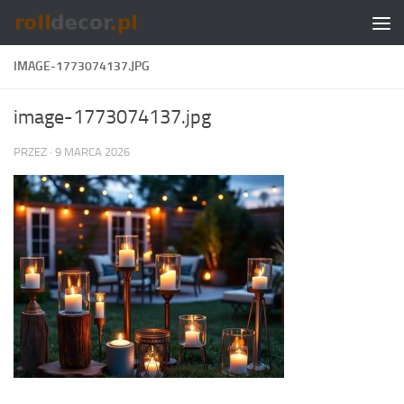
Skip to content
IMAGE-1773074137.JPG
image-1773074137.jpg
PRZEZ
·
9 MARCA 2026