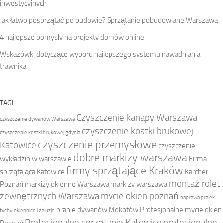
inwestycyjnych
Jak łatwo posprzątać po budowie? Sprzątanie pobudowlane Warszawa
4 najlepsze pomysły na projekty domów online
Wskazówki dotyczące wyboru najlepszego systemu nawadniania
trawnika
TAGI
Czyszczenie kanapy Warszawa
czyszczenie dywanów Warszawa
czyszczenie kostki brukowej
czyszczenie kostki brukowej gdynia
czyszczenie przemysłowe
Katowice
czyszczenie
dobre markizy warszawa
wykładzin w warszawie
Firma
firmy sprzątające Kraków
sprzątająca Katowice
Karcher
montaż rolet
Poznań
markizy okienne Warszawa
markizy warszawa
zewnętrznych Warszawa
mycie okien poznań
naprawa pralek
pranie dywanów Mokotów
Profesjonalne mycie okien
tychy
okiennice i żaluzje
Profesjonalne sprzątanie Katowice
profesjonalne