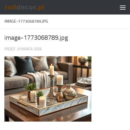
Skip to content
IMAGE-1773068789.JPG
image-1773068789.jpg
PRZEZ
·
9 MARCA 2026