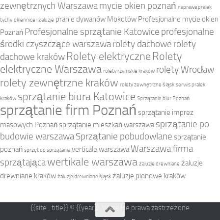
zewnętrznych Warszawa
mycie okien poznań
naprawa pralek
pranie dywanów Mokotów
Profesjonalne mycie okien
tychy
okiennice i żaluzje
Profesjonalne sprzątanie Katowice
profesjonalne
Poznań
środki czyszczące warszawa
rolety dachowe
rolety
Rolety elektryczne
Rolety
dachowe kraków
elektryczne Warszawa
rolety Wrocław
rolety rzymskie kraków
rolety zewnętrzne kraków
rolety zewnętrzne śląsk
serwis pralek
sprzątanie biura Katowice
kraków
Sprzątanie biur Poznań
sprzątanie firm Poznań
sprzątanie imprez
sprzątanie po
masowych Poznań
sprzątanie mieszkań warszawa
budowie warszawa
Sprzątanie pobudowlane
sprzątanie
Warszawa firma
poznań
verticale warszawa
sprzęt do sprzątania
wertikale warszawa
sprzątająca
żaluzje
żaluzje drewniane
drewniane kraków
żaluzje pionowe kraków
żaluzje drewniane śląsk
{{site_title}} © {{year}}. Wszelkie prawa zastrzeżone