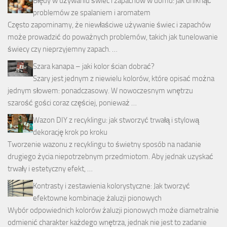
Błędy w używaniu świec i zapachów w domu: jak uniknąć
problemów ze spalaniem i aromatem
Często zapominamy, że niewłaściwe używanie świec i zapachów
może prowadzić do poważnych problemów, takich jak tunelowanie
świecy czy nieprzyjemny zapach. …
Szara kanapa – jaki kolor ścian dobrać?
Szary jest jednym z niewielu kolorów, które opisać można
jednym słowem: ponadczasowy. W nowoczesnym wnętrzu
szarość gości coraz częściej, ponieważ …
Wazon DIY z recyklingu: jak stworzyć trwałą i stylową
dekorację krok po kroku
Tworzenie wazonu z recyklingu to świetny sposób na nadanie
drugiego życia niepotrzebnym przedmiotom. Aby jednak uzyskać
trwały i estetyczny efekt, …
Kontrasty i zestawienia kolorystyczne: Jak tworzyć
efektowne kombinacje żaluzji pionowych
Wybór odpowiednich kolorów żaluzji pionowych może diametralnie
odmienić charakter każdego wnętrza, jednak nie jest to zadanie