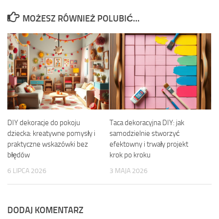
MOŻESZ RÓWNIEŻ POLUBIĆ…
DIY dekoracje do pokoju
Taca dekoracyjna DIY: jak
dziecka: kreatywne pomysły i
samodzielnie stworzyć
praktyczne wskazówki bez
efektowny i trwały projekt
błędów
krok po kroku
6 LIPCA 2026
3 MAJA 2026
DODAJ KOMENTARZ