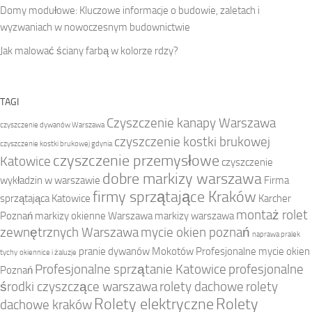
Domy modułowe: Kluczowe informacje o budowie, zaletach i
wyzwaniach w nowoczesnym budownictwie
Jak malować ściany farbą w kolorze rdzy?
TAGI
Czyszczenie kanapy Warszawa
czyszczenie dywanów Warszawa
czyszczenie kostki brukowej
czyszczenie kostki brukowej gdynia
czyszczenie przemysłowe
Katowice
czyszczenie
dobre markizy warszawa
wykładzin w warszawie
Firma
firmy sprzątające Kraków
sprzątająca Katowice
Karcher
montaż rolet
Poznań
markizy okienne Warszawa
markizy warszawa
zewnętrznych Warszawa
mycie okien poznań
naprawa pralek
pranie dywanów Mokotów
Profesjonalne mycie okien
tychy
okiennice i żaluzje
Profesjonalne sprzątanie Katowice
profesjonalne
Poznań
środki czyszczące warszawa
rolety dachowe
rolety
Rolety elektryczne
Rolety
dachowe kraków