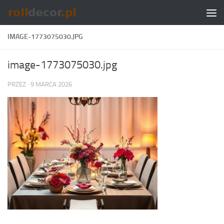
Skip to content
IMAGE-1773075030.JPG
image-1773075030.jpg
PRZEZ
·
9 MARCA 2026