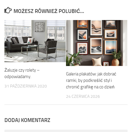
MOŻESZ RÓWNIEŻ POLUBIĆ…
Żaluzje czy rolety –
Galeria plakatów: jak dobrać
odpowiadamy.
ramki, by podkreślić styl i
31 PAŹDZIERNIKA 2020
chronić grafikę na co dzień
24 CZERWCA 2026
DODAJ KOMENTARZ