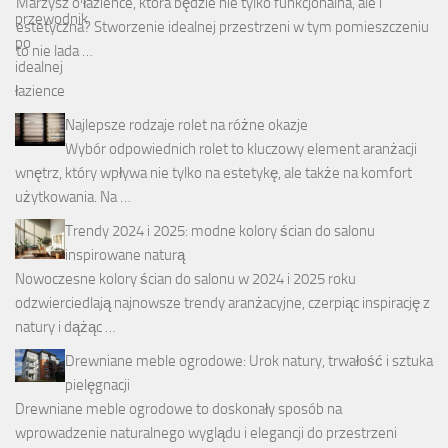
Marzysz o łazience, która będzie nie tylko funkcjonalna, ale i
estetyczna? Stworzenie idealnej przestrzeni w tym pomieszczeniu
to nie lada …
Najlepsze rodzaje rolet na różne okazje
Wybór odpowiednich rolet to kluczowy element aranżacji
wnętrz, który wpływa nie tylko na estetykę, ale także na komfort
użytkowania. Na …
Trendy 2024 i 2025: modne kolory ścian do salonu
inspirowane naturą
Nowoczesne kolory ścian do salonu w 2024 i 2025 roku
odzwierciedlają najnowsze trendy aranżacyjne, czerpiąc inspirację z
natury i dążąc …
Drewniane meble ogrodowe: Urok natury, trwałość i sztuka
pielęgnacji
Drewniane meble ogrodowe to doskonały sposób na
wprowadzenie naturalnego wyglądu i elegancji do przestrzeni