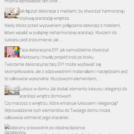
można wprowadzić ten urok …
Jak łączyć dekoracje z meblami, by stworzyć harmonijną i
stylową aranżację wnętrza
Kiedy stoisz przed wyzwaniem połączenia dekoracji z meblami,
łatwo wpaść w pułapkę nieharmonijnej aranżacji. Kluczem do
sukcesu jest zrozumienie, jak …
Taca dekoracyjna DIY: jak samodzielnie stworzyć
efektowny i trwały projekt krok po kroku
Tworzenie dekoracyjnej tacy DIY może wydawać się
skomplikowane, ale z odpowiednimi materiałami i narzędziami jest
to całkowicie wykonalne. Kluczowymi elementami, …
Luksus w domu: Jak dodać elementy luksusu i elegancji do
aranżacji wnętrz domowych
Czy marzysz o wnętrzu, które emanuje luksusem i elegancją?
Wprowadzenie tych elementów do Twojego domu może
całkowicie odmienić jego charakter, …
Ostateczny przewodnik po idealnej łazience