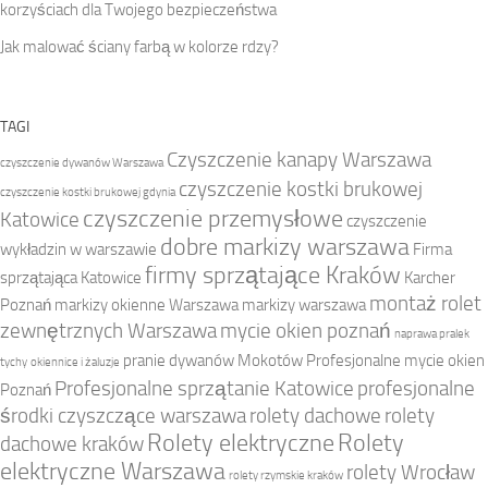
korzyściach dla Twojego bezpieczeństwa
Jak malować ściany farbą w kolorze rdzy?
TAGI
Czyszczenie kanapy Warszawa
czyszczenie dywanów Warszawa
czyszczenie kostki brukowej
czyszczenie kostki brukowej gdynia
czyszczenie przemysłowe
Katowice
czyszczenie
dobre markizy warszawa
wykładzin w warszawie
Firma
firmy sprzątające Kraków
sprzątająca Katowice
Karcher
montaż rolet
Poznań
markizy okienne Warszawa
markizy warszawa
zewnętrznych Warszawa
mycie okien poznań
naprawa pralek
pranie dywanów Mokotów
Profesjonalne mycie okien
tychy
okiennice i żaluzje
Profesjonalne sprzątanie Katowice
profesjonalne
Poznań
środki czyszczące warszawa
rolety dachowe
rolety
Rolety elektryczne
Rolety
dachowe kraków
elektryczne Warszawa
rolety Wrocław
rolety rzymskie kraków