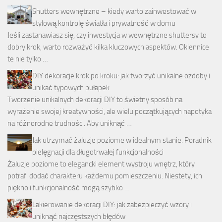
Shutters wewnętrzne – kiedy warto zainwestować w
stylową kontrolę światła i prywatność w domu
Jeśli zastanawiasz się, czy inwestycja w wewnętrzne shuttersy to
dobry krok, warto rozważyć kilka kluczowych aspektów. Okiennice
te nie tylko …
DIY dekoracje krok po kroku: jak tworzyć unikalne ozdoby i
unikać typowych pułapek
Tworzenie unikalnych dekoracji DIY to świetny sposób na
wyrażenie swojej kreatywności, ale wielu początkujących napotyka
na różnorodne trudności. Aby uniknąć …
Jak utrzymać żaluzje poziome w idealnym stanie: Poradnik
pielęgnacji dla długotrwałej funkcjonalności
Żaluzje poziome to elegancki element wystroju wnętrz, który
potrafi dodać charakteru każdemu pomieszczeniu. Niestety, ich
piękno i funkcjonalność mogą szybko …
Lakierowanie dekoracji DIY: jak zabezpieczyć wzory i
uniknąć najczęstszych błędów