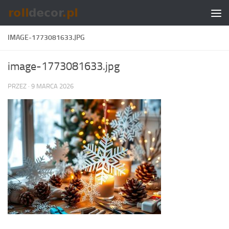
Skip to content
IMAGE-1773081633.JPG
image-1773081633.jpg
PRZEZ
·
9 MARCA 2026