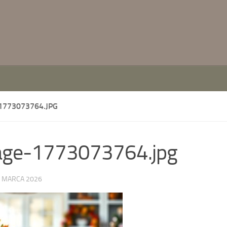
1773073764.JPG
age-1773073764.jpg
 MARCA 2026