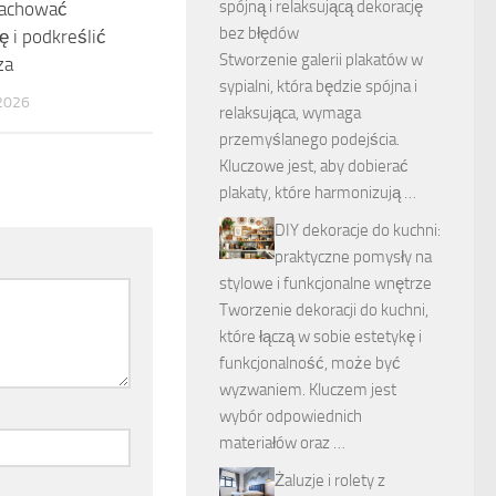
spójną i relaksującą dekorację
zachować
bez błędów
 i podkreślić
Stworzenie galerii plakatów w
za
sypialni, która będzie spójna i
2026
relaksująca, wymaga
przemyślanego podejścia.
Kluczowe jest, aby dobierać
plakaty, które harmonizują …
DIY dekoracje do kuchni:
praktyczne pomysły na
stylowe i funkcjonalne wnętrze
Tworzenie dekoracji do kuchni,
które łączą w sobie estetykę i
funkcjonalność, może być
wyzwaniem. Kluczem jest
wybór odpowiednich
materiałów oraz …
Żaluzje i rolety z