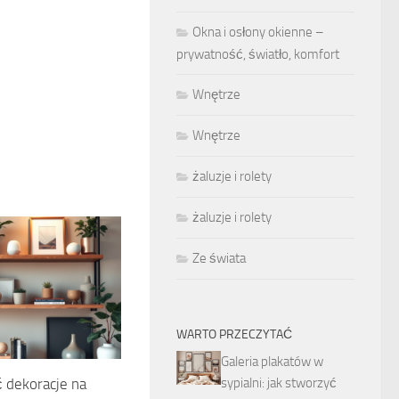
Okna i osłony okienne –
prywatność, światło, komfort
Wnętrze
Wnętrze
żaluzje i rolety
żaluzje i rolety
Ze świata
WARTO PRZECZYTAĆ
Galeria plakatów w
sypialni: jak stworzyć
ć dekoracje na