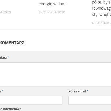
półce, by 
energię w domu
równowagę
IA 2020
2 CZERWCA 2020
styl wnętr
4 KWIETNIA 
 KOMENTARZ
tarz
*
a
*
Adres email
*
na internetowa