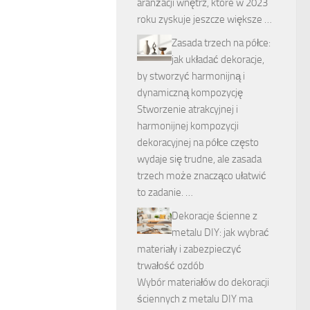
aranżacji wnętrz, które w 2023
roku zyskuje jeszcze większe …
Zasada trzech na półce:
jak układać dekoracje,
by stworzyć harmonijną i
dynamiczną kompozycję
Stworzenie atrakcyjnej i
harmonijnej kompozycji
dekoracyjnej na półce często
wydaje się trudne, ale zasada
trzech może znacząco ułatwić
to zadanie. …
Dekoracje ścienne z
metalu DIY: jak wybrać
materiały i zabezpieczyć
trwałość ozdób
Wybór materiałów do dekoracji
ściennych z metalu DIY ma