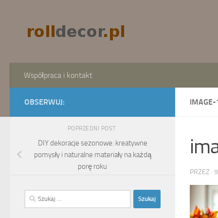
Skip to content
Współpraca i kontakt
OBSERWUJ:
IMAGE-
POPRZEDNI POST
im
DIY dekoracje sezonowe: kreatywne
pomysły i naturalne materiały na każdą
porę roku
PRZEZ
·
9
Szukaj: