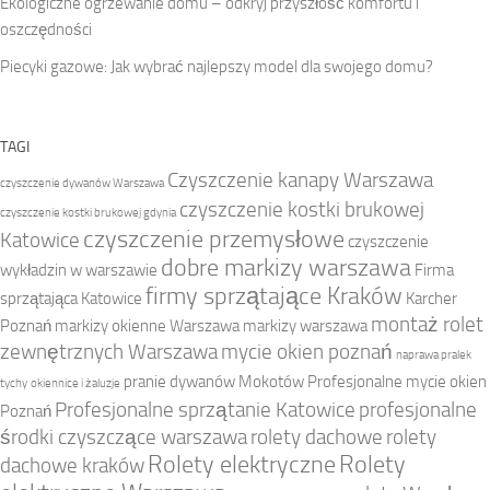
Ekologiczne ogrzewanie domu – odkryj przyszłość komfortu i
oszczędności
Piecyki gazowe: Jak wybrać najlepszy model dla swojego domu?
TAGI
Czyszczenie kanapy Warszawa
czyszczenie dywanów Warszawa
czyszczenie kostki brukowej
czyszczenie kostki brukowej gdynia
czyszczenie przemysłowe
Katowice
czyszczenie
dobre markizy warszawa
wykładzin w warszawie
Firma
firmy sprzątające Kraków
sprzątająca Katowice
Karcher
montaż rolet
Poznań
markizy okienne Warszawa
markizy warszawa
zewnętrznych Warszawa
mycie okien poznań
naprawa pralek
pranie dywanów Mokotów
Profesjonalne mycie okien
tychy
okiennice i żaluzje
Profesjonalne sprzątanie Katowice
profesjonalne
Poznań
środki czyszczące warszawa
rolety dachowe
rolety
Rolety elektryczne
Rolety
dachowe kraków