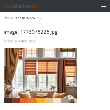
Skip to content
IMAGE-1773076226.JPG
image-1773076226.jpg
PRZEZ
·
9 MARCA 2026