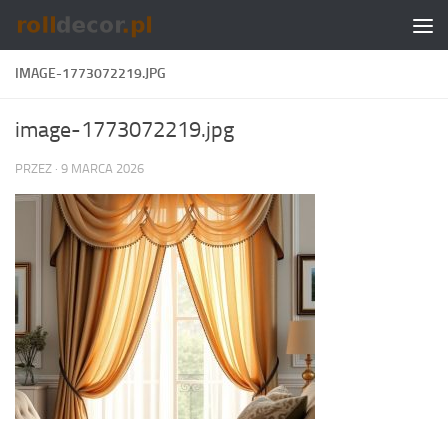
Skip to content
IMAGE-1773072219.JPG
image-1773072219.jpg
PRZEZ
·
9 MARCA 2026