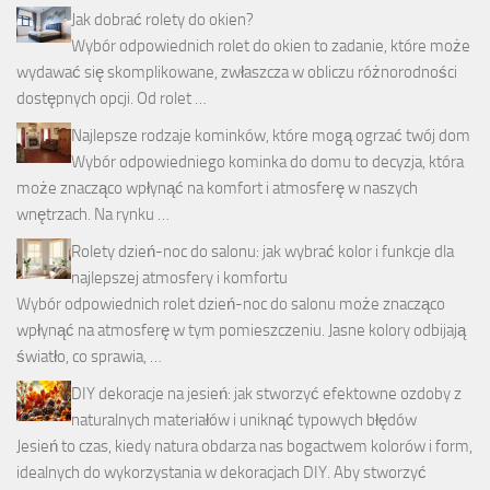
Jak dobrać rolety do okien?
Wybór odpowiednich rolet do okien to zadanie, które może
wydawać się skomplikowane, zwłaszcza w obliczu różnorodności
dostępnych opcji. Od rolet …
Najlepsze rodzaje kominków, które mogą ogrzać twój dom
Wybór odpowiedniego kominka do domu to decyzja, która
może znacząco wpłynąć na komfort i atmosferę w naszych
wnętrzach. Na rynku …
Rolety dzień-noc do salonu: jak wybrać kolor i funkcje dla
najlepszej atmosfery i komfortu
Wybór odpowiednich rolet dzień-noc do salonu może znacząco
wpłynąć na atmosferę w tym pomieszczeniu. Jasne kolory odbijają
światło, co sprawia, …
DIY dekoracje na jesień: jak stworzyć efektowne ozdoby z
naturalnych materiałów i uniknąć typowych błędów
Jesień to czas, kiedy natura obdarza nas bogactwem kolorów i form,
idealnych do wykorzystania w dekoracjach DIY. Aby stworzyć