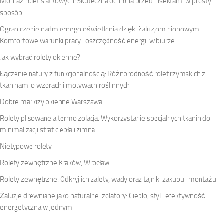
Montaż rolet siatkowych: Skuteczna ochrona przed insektami w prosty
sposób
Ograniczenie nadmiernego oświetlenia dzięki żaluzjom pionowym:
Komfortowe warunki pracy i oszczędność energii w biurze
Jak wybrać rolety okienne?
Łączenie natury z funkcjonalnością: Różnorodność rolet rzymskich z
tkaninami o wzorach i motywach roślinnych
Dobre markizy okienne Warszawa
Rolety plisowane a termoizolacja: Wykorzystanie specjalnych tkanin do
minimalizacji strat ciepła i zimna
Nietypowe rolety
Rolety zewnętrzne Kraków, Wrocław
Rolety zewnętrzne: Odkryj ich zalety, wady oraz tajniki zakupu i montażu
Żaluzje drewniane jako naturalne izolatory: Ciepło, styl i efektywność
energetyczna w jednym