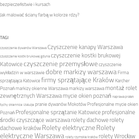
bezpieczeństwie i kursach
Jak malować ściany farbą w kolorze rdzy?
TAGI
Czyszczenie kanapy Warszawa
czyszczenie dywanów Warszawa
czyszczenie kostki brukowej
czyszczenie kostki brukowej gdynia
czyszczenie przemysłowe
Katowice
czyszczenie
dobre markizy warszawa
wykładzin w warszawie
Firma
firmy sprzątające Kraków
sprzątająca Katowice
Karcher
montaż rolet
Poznań
markizy okienne Warszawa
markizy warszawa
zewnętrznych Warszawa
mycie okien poznań
naprawa pralek
pranie dywanów Mokotów
Profesjonalne mycie okien
tychy
okiennice i żaluzje
Profesjonalne sprzątanie Katowice
profesjonalne
Poznań
środki czyszczące warszawa
rolety dachowe
rolety
Rolety elektryczne
Rolety
dachowe kraków
elektryczne Warszawa
rolety Wrocław
rolety rzymskie kraków