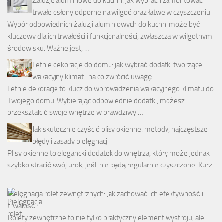
Żaluzje aluminiowe do kuchni: jak wybrać i zamontować
trwałe osłony odporne na wilgoć oraz łatwe w czyszczeniu
Wybór odpowiednich żaluzji aluminiowych do kuchni może być
kluczowy dla ich trwałości i funkcjonalności, zwłaszcza w wilgotnym
środowisku. Ważne jest, …
Letnie dekoracje do domu: jak wybrać dodatki tworzące
wakacyjny klimat i na co zwrócić uwagę
Letnie dekoracje to klucz do wprowadzenia wakacyjnego klimatu do
Twojego domu. Wybierając odpowiednie dodatki, możesz
przekształcić swoje wnętrze w prawdziwy …
Jak skutecznie czyścić plisy okienne: metody, najczęstsze
błędy i zasady pielęgnacji
Plisy okienne to elegancki dodatek do wnętrza, który może jednak
szybko stracić swój urok, jeśli nie będą regularnie czyszczone. Kurz
…
Pielęgnacja rolet zewnętrznych: Jak zachować ich efektywność i
trwałość
Rolety zewnętrzne to nie tylko praktyczny element wystroju, ale