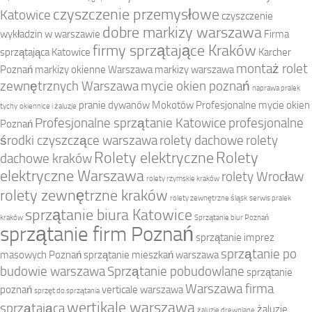
czyszczenie przemysłowe
Katowice
czyszczenie
dobre markizy warszawa
wykładzin w warszawie
Firma
firmy sprzątające Kraków
sprzątająca Katowice
Karcher
montaż rolet
Poznań
markizy okienne Warszawa
markizy warszawa
zewnętrznych Warszawa
mycie okien poznań
naprawa pralek
pranie dywanów Mokotów
Profesjonalne mycie okien
tychy
okiennice i żaluzje
Profesjonalne sprzątanie Katowice
profesjonalne
Poznań
środki czyszczące warszawa
rolety dachowe
rolety
Rolety elektryczne
Rolety
dachowe kraków
elektryczne Warszawa
rolety Wrocław
rolety rzymskie kraków
rolety zewnętrzne kraków
rolety zewnętrzne śląsk
serwis pralek
sprzątanie biura Katowice
kraków
Sprzątanie biur Poznań
sprzątanie firm Poznań
sprzątanie imprez
sprzątanie po
masowych Poznań
sprzątanie mieszkań warszawa
budowie warszawa
Sprzątanie pobudowlane
sprzątanie
Warszawa firma
poznań
verticale warszawa
sprzęt do sprzątania
wertikale warszawa
sprzątająca
żaluzje
żaluzje drewniane