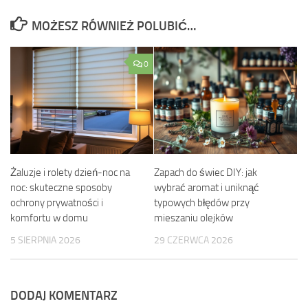
MOŻESZ RÓWNIEŻ POLUBIĆ…
0
Żaluzje i rolety dzień-noc na
Zapach do świec DIY: jak
noc: skuteczne sposoby
wybrać aromat i uniknąć
ochrony prywatności i
typowych błędów przy
komfortu w domu
mieszaniu olejków
5 SIERPNIA 2026
29 CZERWCA 2026
DODAJ KOMENTARZ