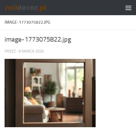
Skip to content
IMAGE-1773075822.JPG
image-1773075822.jpg
PRZEZ
·
9 MARCA 2026