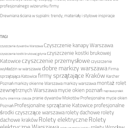
profesjonalnego wizerunku firmy
Drewniana ściana w sypialni: trendy, materiały i stylowe inspiracje
TAGI
Czyszczenie kanapy Warszawa
czyszczenie dywanów Warszawa
czyszczenie kostki brukowej
czyszczenie kostki brukowej gdynia
czyszczenie przemysłowe
Katowice
czyszczenie
dobre markizy warszawa
wykładzin w warszawie
Firma
firmy sprzątające Kraków
sprzątająca Katowice
Karcher
montaż rolet
Poznań
markizy okienne Warszawa
markizy warszawa
zewnętrznych Warszawa
mycie okien poznań
naprawa pralek
pranie dywanów Mokotów
Profesjonalne mycie okien
tychy
okiennice i żaluzje
Profesjonalne sprzątanie Katowice
profesjonalne
Poznań
środki czyszczące warszawa
rolety dachowe
rolety
Rolety elektryczne
Rolety
dachowe kraków
elektryczne Warszawa
rolety Wrocław