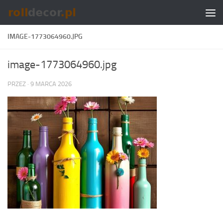
Skip to content
IMAGE-1773064960.JPG
image-1773064960.jpg
PRZEZ
·
9 MARCA 2026