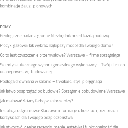
kombinacje żaluzji pionowych
DOMY
Geologiczne badania gruntu: Niezbędnik przed każdą budową
Piecyki gazowe: Jak wybrać najlepszy model dla swojego domu?
Co to jest czyszczenie przemysłowe? Warszawa – firma sprzątająca
Sekrety skutecznego wyboru generalnego wykonawcy – Twój klucz do
udanej inwestycji budowlanej
Podłoga drewniana w salonie – trwałość, styl i pielęgnacja
Jak łatwo posprzątać po budowie? Sprzątanie pobudowlane Warszawa
Jak malować ściany farbą w kolorze rdzy?
Instalacja odgromowa: Kluczowe informacje o kosztach, przepisach i
korzyściach dla Twojego bezpieczeństwa
Jak stworzyć idealną recepcję: meble, estetyka i funkcjonalność dla