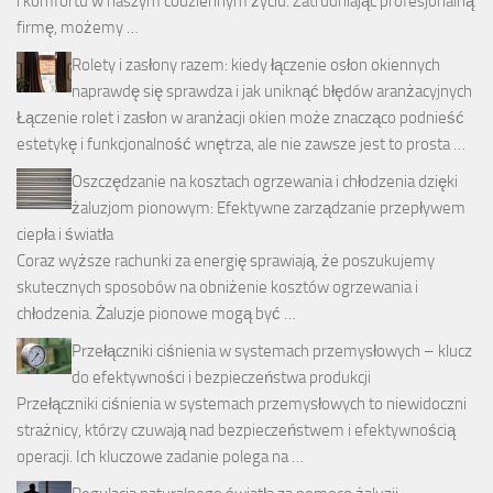
i komfortu w naszym codziennym życiu. Zatrudniając profesjonalną
firmę, możemy …
Rolety i zasłony razem: kiedy łączenie osłon okiennych
naprawdę się sprawdza i jak uniknąć błędów aranżacyjnych
Łączenie rolet i zasłon w aranżacji okien może znacząco podnieść
estetykę i funkcjonalność wnętrza, ale nie zawsze jest to prosta …
Oszczędzanie na kosztach ogrzewania i chłodzenia dzięki
żaluzjom pionowym: Efektywne zarządzanie przepływem
ciepła i światła
Coraz wyższe rachunki za energię sprawiają, że poszukujemy
skutecznych sposobów na obniżenie kosztów ogrzewania i
chłodzenia. Żaluzje pionowe mogą być …
Przełączniki ciśnienia w systemach przemysłowych – klucz
do efektywności i bezpieczeństwa produkcji
Przełączniki ciśnienia w systemach przemysłowych to niewidoczni
strażnicy, którzy czuwają nad bezpieczeństwem i efektywnością
operacji. Ich kluczowe zadanie polega na …