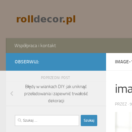
Skip to content
Współpraca i kontakt
OBSERWUJ:
IMAGE-
POPRZEDNI POST
im
Błędy w wiankach DIY: jak uniknąć
przeładowania i zapewnić trwałość
dekoracji
PRZEZ
·
9
Szukaj: