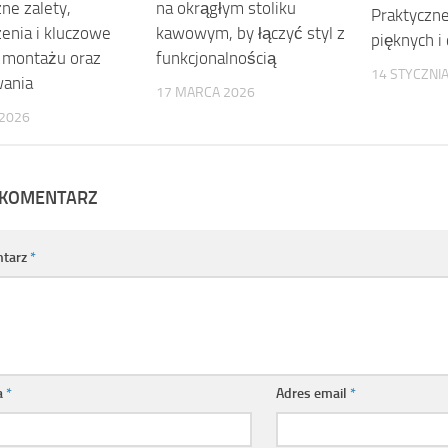
ne zalety,
na okrągłym stoliku
Praktyczne
zenia i kluczowe
kawowym, by łączyć styl z
pięknych i 
 montażu oraz
funkcjonalnością
14 STYCZNI
ania
17 MARCA 2026
 2026
 KOMENTARZ
tarz
*
a
*
Adres email
*