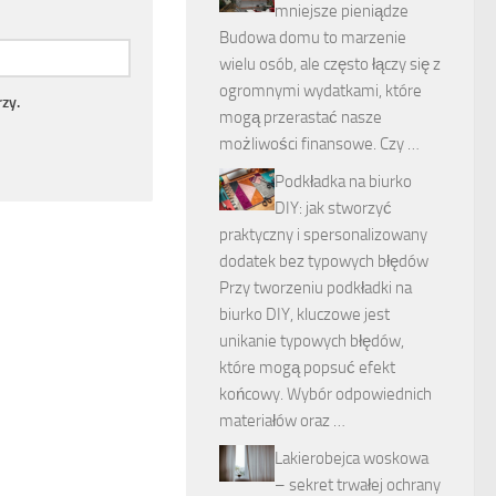
mniejsze pieniądze
Budowa domu to marzenie
wielu osób, ale często łączy się z
ogromnymi wydatkami, które
zy.
mogą przerastać nasze
możliwości finansowe. Czy …
Podkładka na biurko
DIY: jak stworzyć
praktyczny i spersonalizowany
dodatek bez typowych błędów
Przy tworzeniu podkładki na
biurko DIY, kluczowe jest
unikanie typowych błędów,
które mogą popsuć efekt
końcowy. Wybór odpowiednich
materiałów oraz …
Lakierobejca woskowa
– sekret trwałej ochrany