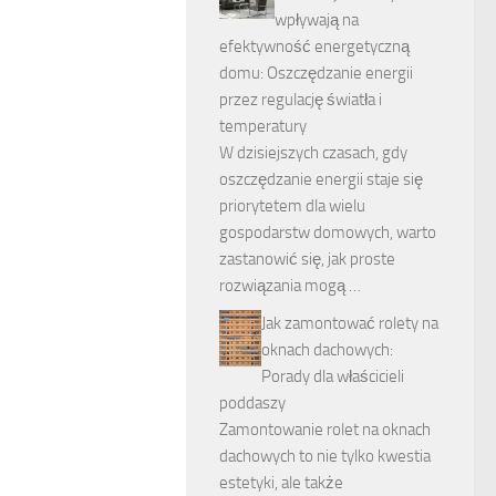
wpływają na
efektywność energetyczną
domu: Oszczędzanie energii
przez regulację światła i
temperatury
W dzisiejszych czasach, gdy
oszczędzanie energii staje się
priorytetem dla wielu
gospodarstw domowych, warto
zastanowić się, jak proste
rozwiązania mogą …
Jak zamontować rolety na
oknach dachowych:
Porady dla właścicieli
poddaszy
Zamontowanie rolet na oknach
dachowych to nie tylko kwestia
estetyki, ale także