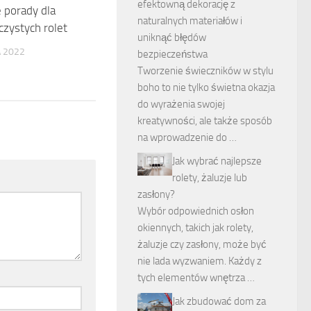
efektowną dekorację z
 porady dla
naturalnych materiałów i
czystych rolet
uniknąć błędów
A 2022
bezpieczeństwa
Tworzenie świeczników w stylu
boho to nie tylko świetna okazja
do wyrażenia swojej
kreatywności, ale także sposób
na wprowadzenie do …
Jak wybrać najlepsze
rolety, żaluzje lub
zasłony?
Wybór odpowiednich osłon
okiennych, takich jak rolety,
żaluzje czy zasłony, może być
nie lada wyzwaniem. Każdy z
tych elementów wnętrza …
Jak zbudować dom za