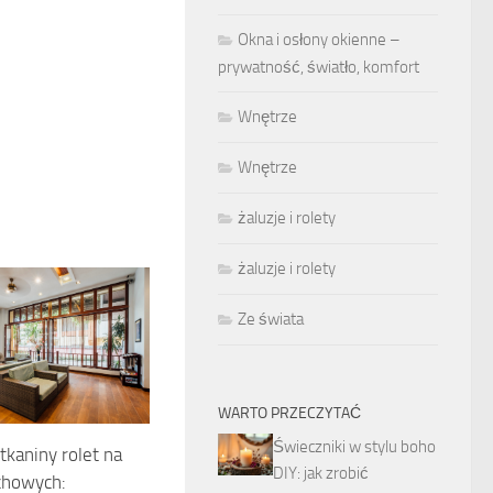
Okna i osłony okienne –
prywatność, światło, komfort
Wnętrze
Wnętrze
żaluzje i rolety
żaluzje i rolety
Ze świata
WARTO PRZECZYTAĆ
Świeczniki w stylu boho
tkaniny rolet na
DIY: jak zrobić
chowych: