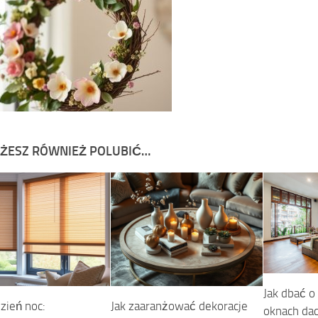
ŻESZ RÓWNIEŻ POLUBIĆ…
Jak dbać o 
zień noc:
Jak zaaranżować dekoracje
oknach da