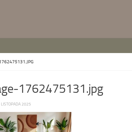
1762475131.JPG
age-1762475131.jpg
 LISTOPADA 2025