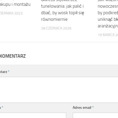
zakupu i montażu
tunelowania: jak palić i
nowoczesn
dbać, by wosk topił się
by podkreśl
IERNIKA 2023
równomiernie
uniknąć b
aranżacyjn
28 CZERWCA 2026
19 MARCA 2
 KOMENTARZ
tarz
*
a
*
Adres email
*