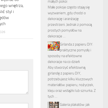
małych pokoi
ego wnętrza,
Małe pokoje często stają się
ić styl i
wyzwaniem, gdy chodzi o
łędów
dekorację i aranżację
ych
przestrzeni. Jednak z pomocą
prostych pomysłów na
026
dekoracje …
Girlanda z papieru DIY:
praktyczne pomysły i
sposoby na efektowne
dekoracje na co dzień
Aby stworzyć efektowną
girlandę z papieru DIY,
potrzebujesz kilku kluczowych
materiałów: papieru, nożyczek,
kleju oraz wstążki lub sznurka. Z
tych …
Galeria plakatów: jak