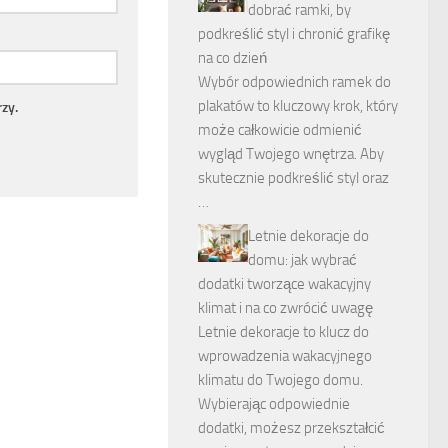
dobrać ramki, by
podkreślić styl i chronić grafikę
na co dzień
Wybór odpowiednich ramek do
plakatów to kluczowy krok, który
zy.
może całkowicie odmienić
wygląd Twojego wnętrza. Aby
skutecznie podkreślić styl oraz
…
Letnie dekoracje do
domu: jak wybrać
dodatki tworzące wakacyjny
klimat i na co zwrócić uwagę
Letnie dekoracje to klucz do
wprowadzenia wakacyjnego
klimatu do Twojego domu.
Wybierając odpowiednie
dodatki, możesz przekształcić