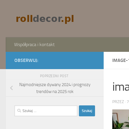
Skip to content
Współpraca i kontakt
OBSERWUJ:
IMAGE-
POPRZEDNI POST
im
Najmodniejsze dywany 2024 i prognozy
trendów na 2025 rok
PRZEZ
·
7
Szukaj: