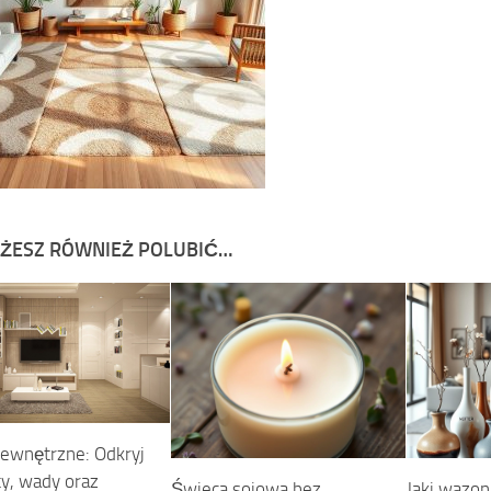
ŻESZ RÓWNIEŻ POLUBIĆ…
zewnętrzne: Odkryj
ty, wady oraz
Świeca sojowa bez
Jaki wazo