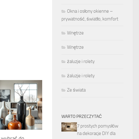
Okna i osłony okienne –
prywatność, światło, komfort
Wnętrze
Wnętrze
żaluzje i rolety
żaluzje i rolety
Ze świata
WARTO PRZECZYTAĆ
7 prostych pomysłów
na dekoracje DIY dla
n wybrać do